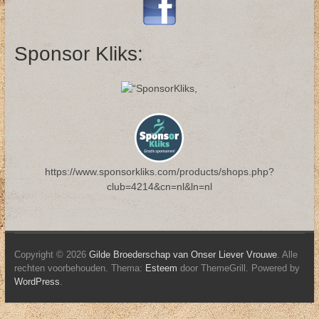
Sponsor Kliks:
https://www.sponsorkliks.com/products/shops.php?
club=4214&cn=nl&ln=nl
Copyright © 2026
Gilde Broederschap van Onser Liever Vrouwe
. Alle
rechten voorbehouden. Thema:
Esteem
door ThemeGrill. Powered by
WordPress
.