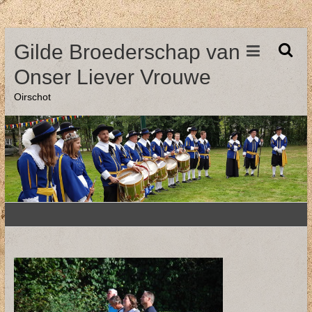
Ga
Gilde Broederschap van
naar
de
Onser Liever Vrouwe
inhoud
Oirschot