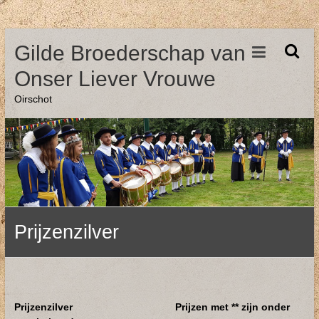
Ga
Gilde Broederschap van
naar
de
Onser Liever Vrouwe
inhoud
Oirschot
Prijzenzilver
Prijzenzilver
Prijzen met ** zijn onder