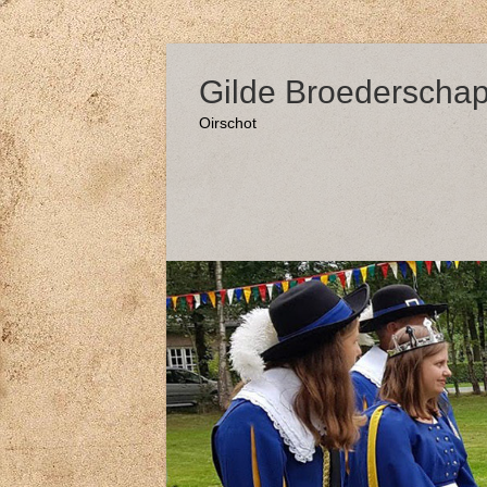
Ga
naar
Gilde Broederschap
de
inhoud
Oirschot