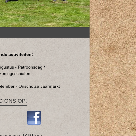
de activiteiten:
ugustus - Patroonsdag /
koningsschieten
ptember - Oirschotse Jaarmarkt
G ONS OP: