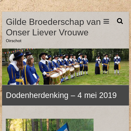
Ga
Gilde Broederschap van
naar
de
Onser Liever Vrouwe
inhoud
Oirschot
Dodenherdenking – 4 mei 2019