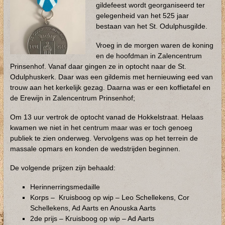
gildefeest wordt georganiseerd ter
gelegenheid van het 525 jaar
bestaan van het St. Odulphusgilde.
Vroeg in de morgen waren de koning
en de hoofdman
in Zalencentrum
Prinsenhof. Vanaf daar gingen ze in optocht naar de St.
Odulphuskerk. Daar was een gildemis met hernieuwing eed van
trouw aan het kerkelijk gezag. Daarna was er een koffietafel en
de Erewijn in Zalencentrum Prinsenhof;
Om 13 uur vertrok de optocht vanad de Hokkelstraat. Helaas
kwamen we niet in het centrum maar was er toch genoeg
publiek te zien onderweg. Vervolgens was op het terrein de
massale opmars en konden de wedstrijden beginnen.
De volgende prijzen zijn behaald:
Herinnerringsmedaille
Korps – Kruisboog op wip – Leo Schellekens, Cor
Schellekens, Ad Aarts en Anouska Aarts
2de prijs – Kruisboog op wip – Ad Aarts