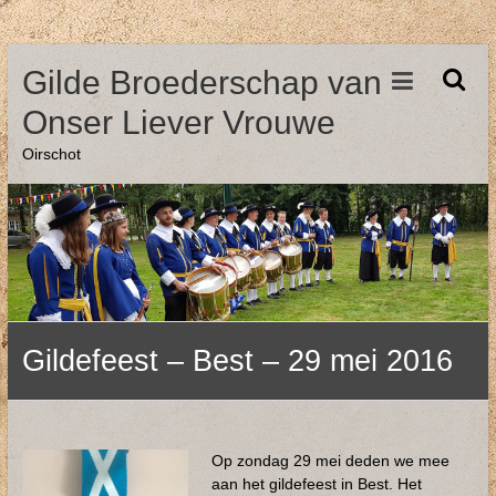
Ga
Gilde Broederschap van
naar
de
Onser Liever Vrouwe
inhoud
Oirschot
Gildefeest – Best – 29 mei 2016
Op zondag 29 mei deden we mee
aan het gildefeest in Best. Het