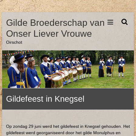
Ga
Gilde Broederschap van
naar
de
Onser Liever Vrouwe
inhoud
Oirschot
Gildefeest in Knegsel
Op zondag 29 juni werd het gildefeest in Knegsel gehouden. Het
gildefeest werd georganiseerd door het gilde Monulphus en