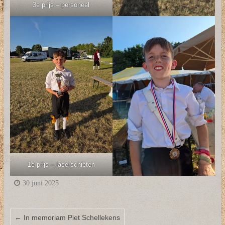
3e prijs – personeel
1e prijs – laserschieten
30 juni 2025
←
In memoriam Piet Schellekens