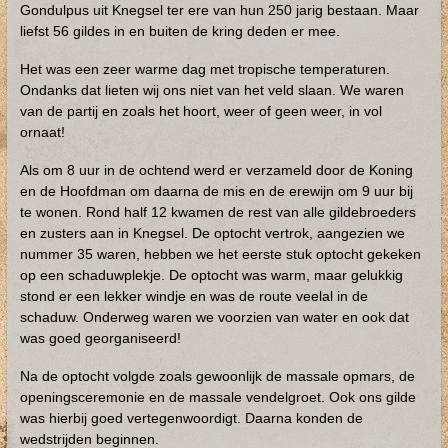
Gondulpus uit Knegsel ter ere van hun 250 jarig bestaan. Maar
liefst 56 gildes in en buiten de kring deden er mee.
Het was een zeer warme dag met tropische temperaturen.
Ondanks dat lieten wij ons niet van het veld slaan. We waren
van de partij en zoals het hoort, weer of geen weer, in vol
ornaat!
Als om 8 uur in de ochtend werd er verzameld door de Koning
en de Hoofdman om daarna de mis en de erewijn om 9 uur bij
te wonen. Rond half 12 kwamen de rest van alle gildebroeders
en zusters aan in Knegsel. De optocht vertrok, aangezien we
nummer 35 waren, hebben we het eerste stuk optocht gekeken
op een schaduwplekje. De optocht was warm, maar gelukkig
stond er een lekker windje en was de route veelal in de
schaduw. Onderweg waren we voorzien van water en ook dat
was goed georganiseerd!
Na de optocht volgde zoals gewoonlijk de massale opmars, de
openingsceremonie en de massale vendelgroet. Ook ons gilde
was hierbij goed vertegenwoordigt. Daarna konden de
wedstrijden beginnen.