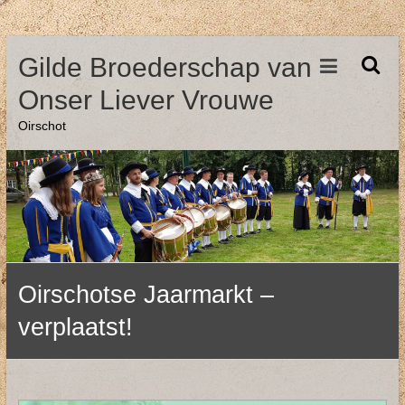
Ga
Gilde Broederschap van
naar
de
Onser Liever Vrouwe
inhoud
Oirschot
Oirschotse Jaarmarkt –
verplaatst!