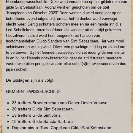
Heemkundewisselschild. Deze werd verschoten op het gildeterrein van
gilde Sint Sebastiaan. Vooraf werd er geschoten om de titel
“Kampioen van Oirschot 2023”.Deze wedstrijd werd vorig jaar op de
betreffende avond uitgesteld, omdat het te donker werd vanwege
slecht weer. Dertig schutters schoten mee en na een mooie strijd is
Leo Schellekens, onze hoofdman als winnaar uit de strijd gekomen.
Het zilveren schild werd hem toegereikt uit handen van
hoofdmansdeken Guido Sanders van Sint Sebastiaan. Het was mooi
schietweer en weinig wind. Ofwel een geweldige middag en avond om
te vertoeven. Bij het Gemeentewisselschild zet ieder gilde een viertal
in en bij het Heemkundewisselschild gaat de strijd tussen meerdere
vaste tweetallen per gilde waarbij elke schut(s)ter twee series van drie
pijlen schiet.
De uitslagen zijn als volgt:
GEMEENTEWISSELSCHILD
23 treffers Broederschap van Onser Liever Vrouwe
20 treffers Gilde Sint Sebastiaan
19 treffers Gilde Sint Joris
18 treffers Gilde Sancta Barbara
Dagkampioen: Toon Capel van Gilde Sint Sebastiaan