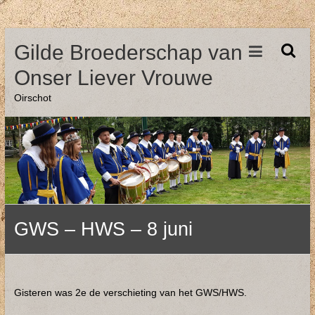
Ga
Gilde Broederschap van
naar
de
Onser Liever Vrouwe
inhoud
Oirschot
GWS – HWS – 8 juni
Gisteren was 2e de verschieting van het GWS/HWS.