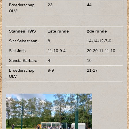
Broederschap
23
44
OLV
Standen HWS
1ste ronde
2de ronde
Sint Sebastiaan
8
14-14-12-7-6
Sint Joris
11-10-9-4
20-20-11-11-10
Sancta Barbara
4
10
Broederschap
9-9
21-17
OLV