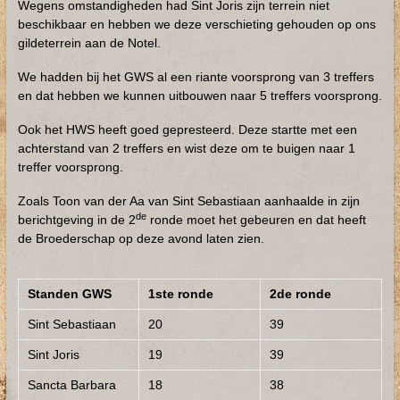
Wegens omstandigheden had Sint Joris zijn terrein niet
beschikbaar en hebben we deze verschieting gehouden op ons
gildeterrein aan de Notel.
We hadden bij het GWS al een riante voorsprong van 3 treffers
en dat hebben we kunnen uitbouwen naar 5 treffers voorsprong.
Ook het HWS heeft goed gepresteerd. Deze startte met een
achterstand van 2 treffers en wist deze om te buigen naar 1
treffer voorsprong.
Zoals Toon van der Aa van Sint Sebastiaan aanhaalde in zijn
de
berichtgeving in de 2
ronde moet het gebeuren en dat heeft
de Broederschap op deze avond laten zien.
Standen GWS
1ste ronde
2de ronde
Sint Sebastiaan
20
39
Sint Joris
19
39
Sancta Barbara
18
38