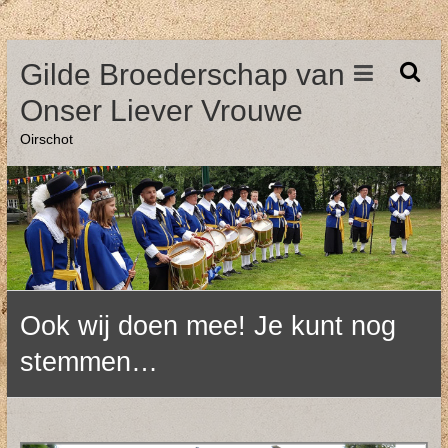
Ga
Gilde Broederschap van
naar
de
Onser Liever Vrouwe
inhoud
Oirschot
Ook wij doen mee! Je kunt nog
stemmen…